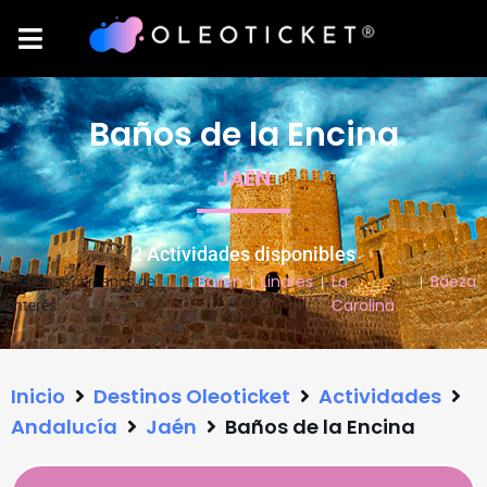
Baños de la Encina
JAÉN
2 Actividades disponibles
Bailen
Linares
La
Baeza
Destinos cercanos de
|
|
|
Carolina
interés:
Inicio
Destinos Oleoticket
Actividades
Andalucía
Jaén
Baños de la Encina