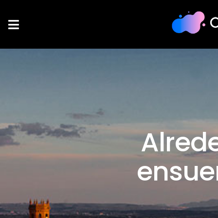
Alrede
ensueñ