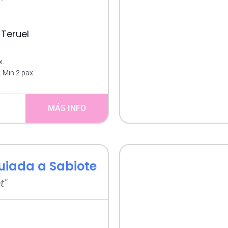
 Teruel
x.
 Min 2 pax
MÁS INFO
guiada a Sabiote
t"
E