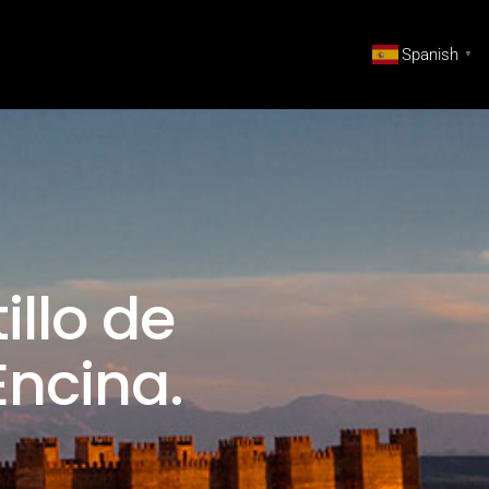
Spanish
▼
illo de
Encina.