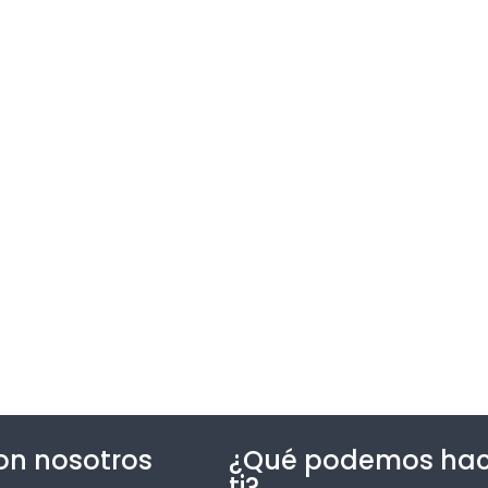
on nosotros
¿Qué podemos hac
ti?