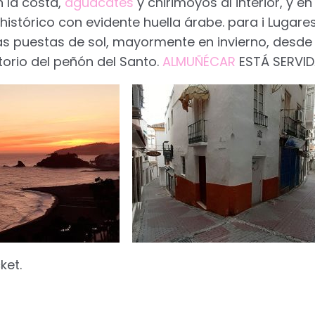
 la costa,
aguacates
y chirimoyos al interior, y e
istórico con evidente huella árabe. para i Lugare
llas puestas de sol, mayormente en invierno, desde
orio del peñón del Santo.
ALMUÑÉCAR
ESTÁ SERVID
ket.