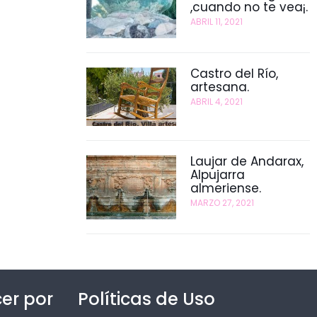
,cuando no te vea¡.
ABRIL 11, 2021
Castro del Río,
artesana.
ABRIL 4, 2021
Laujar de Andarax,
Alpujarra
almeriense.
MARZO 27, 2021
er por
Políticas de Uso