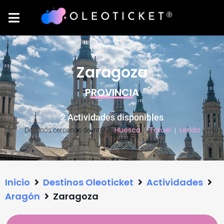
Zaragoza
PROVINCIA
2 Actividades disponibles
Huesca
Teruel
Lerida
Destinos cercanos de interés:
|
|
Inicio
Destinos Oleoticket
Actividades
Aragón
Zaragoza