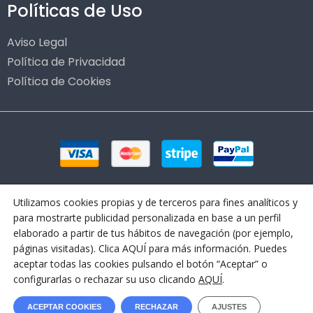
Políticas de Uso
Aviso Legal
Política de Privacidad
Política de Cookies
Utilizamos cookies propias y de terceros para fines analíticos y
para mostrarte publicidad personalizada en base a un perfil
elaborado a partir de tus hábitos de navegación (por ejemplo,
páginas visitadas). Clica AQUÍ para más información. Puedes
aceptar todas las cookies pulsando el botón “Aceptar” o
© Copyright 2024 OLEOTICKET – All Rights Reserved
configurarlas o rechazar su uso clicando
AQUÍ
.
Oleoticket es una Marca Registrada propiedad de Touristic
ACEPTAR COOKIES
RECHAZAR
AJUSTES