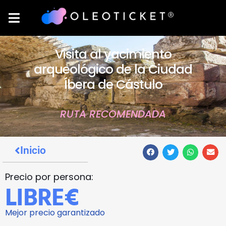
Visita al yacimiento
arqueológico de la Ciudad
Íbera de Cástulo
RUTA RECOMENDADA
Inicio
Precio por persona:
LIBRE€
Mejor precio garantizado